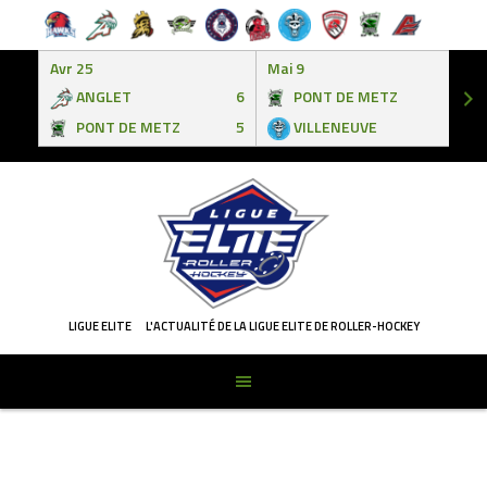
Avr 25
Mai 9
ANGLET
6
PONT DE METZ
3
PONT DE METZ
5
VILLENEUVE
6
Skip
to
content
LIGUE ELITE
L'ACTUALITÉ DE LA LIGUE ELITE DE ROLLER-HOCKEY