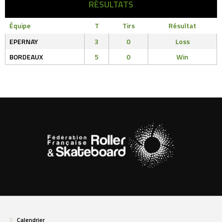
RÉSULTATS
Équipe
T
Tirs
Résultat
EPERNAY
3
0
Loss
BORDEAUX
5
0
Win
Calendrier