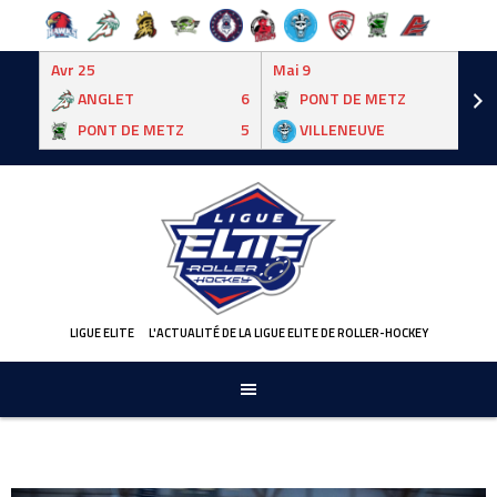
Avr 25
Mai 9
ANGLET
6
PONT DE METZ
3
PONT DE METZ
5
VILLENEUVE
6
Skip
to
content
LIGUE ELITE
L'ACTUALITÉ DE LA LIGUE ELITE DE ROLLER-HOCKEY