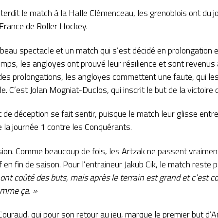
terdit le match à la Halle Clémenceau, les grenoblois ont du jo
 France de Roller Hockey.
 beau spectacle et un match qui s’est décidé en prolongation e
ps, les angloyes ont prouvé leur résilience et sont revenus 
es prolongations, les angloyes commettent une faute, qui les 
. C’est Jolan Mogniat-Duclos, qui inscrit le but de la victoire 
de déception se fait sentir, puisque le match leur glisse entre
 la journée 1 contre les Conquérants.
sion. Comme beaucoup de fois, les Artzak ne passent vraiment pa
f en fin de saison. Pour l’entraineur Jakub Cik, le match reste p
 ont coûté des buts, mais après le terrain est grand et c’est
comme ça. »
 Couraud, qui pour son retour au jeu, marque le premier but d