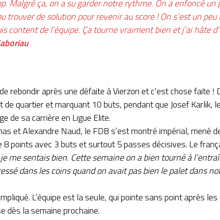
rop. Malgré ça, on a su garder notre rythme. On a enfoncé un 
pu trouver de solution pour revenir au score ! On s’est un peu 
is content de l’équipe. Ça tourne vraiment bien et j’ai hâte d
aboriau
 rebondir après une défaite à Vierzon et c’est chose faite ! D
t de quartier et marquant 10 buts, pendant que Josef Karlik, le
e de sa carrière en Ligue Elite.
as et Alexandre Naud, le FDB s’est montré impérial, mené de 
e 8 points avec 3 buts et surtout 5 passes décisives. Le français
 je me sentais bien. Cette semaine on a bien tourné à l’entra
ssé dans les coins quand on avait pas bien le palet dans n
mpliqué. L’équipe est la seule, qui pointe sans point après le
se dès la semaine prochaine.