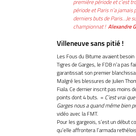
première période et c’est t
période et Paris n’a jamais 
derniers buts de Paris…Je su
championnat !
Alexandre G
Villeneuve sans pitié !
Les Fous du Bitume avaient besoin de
Tigres de Garges, le FDB n’a pas fai
garantissait son premier blanchissag
Malgré les blessures de Julien Thom
Fiala. Ce dernier inscrit pas moins d
points dont 4 buts. «
C’est vrai que
Garges nous a quand même bien pre
vidéo avec la FMT.
Pour les gargeois, s’est un début co
qu’elle affrontera l’armada rethéloi