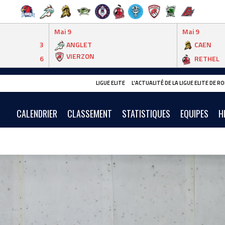
Mai 9
Mai 9
3
ANGLET
CAEN
VIERZON
6
RETHEL
LIGUE ELITE
L'ACTUALITÉ DE LA LIGUE ELITE DE 
CALENDRIER
CLASSEMENT
STATISTIQUES
EQUIPES
H