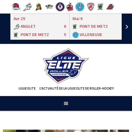
Avr 25
Mai 9
ANGLET
6
PONT DE METZ
3
PONT DE METZ
5
VILLENEUVE
6
Skip
to
content
LIGUE ELITE
L'ACTUALITÉ DE LA LIGUE ELITE DE ROLLER-HOCKEY