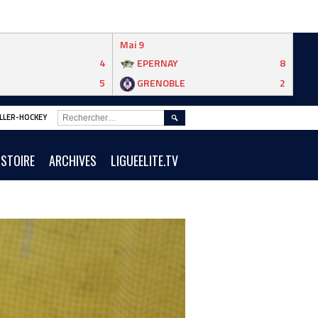
Mai 9
4
EPERNAY
8
5
GRENOBLE
2
RECHERCHER :
ROLLER-HOCKEY
ISTOIRE
ARCHIVES
LIGUEELITE.TV