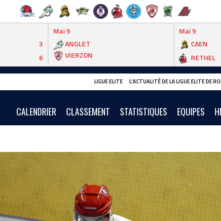
Mai 9
Mai 9
3
ANGLET
CAEN
VIERZON
6
RETHEL
LIGUE ELITE
L'ACTUALITÉ DE LA LIGUE ELITE DE 
CALENDRIER
CLASSEMENT
STATISTIQUES
EQUIPES
H