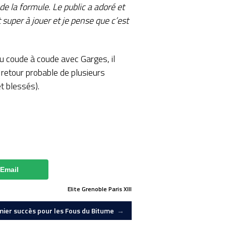
de la formule. Le public a adoré et
 super à jouer et je pense que c’est
u coude à coude avec Garges, il
 retour probable de plusieurs
t blessés).
Email
Elite
Grenoble
Paris XIII
mier succès pour les Fous du Bitume
→