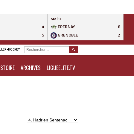
Mai 9
4
EPERNAY
8
5
GRENOBLE
2
RECHERCHER :
ROLLER-HOCKEY
ISTOIRE
ARCHIVES
LIGUEELITE.TV