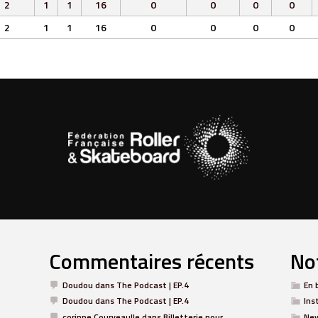
2
1
1
16
0
0
0
0
2
1
1
16
0
0
0
0
Commentaires récents
Not
Doudou
dans
The Podcast | EP.4
En 
Doudou
dans
The Podcast | EP.4
Ins
corinne Courveaulle
dans
Billetterie pour
Ne