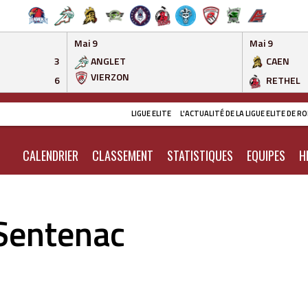
Mai 9
Mai 9
3
ANGLET
CAEN
VIERZON
6
RETHEL
LIGUE ELITE
L'ACTUALITÉ DE LA LIGUE ELITE DE 
CALENDRIER
CLASSEMENT
STATISTIQUES
EQUIPES
H
Sentenac