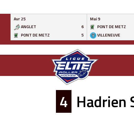
Avr 25
Mai 9
ANGLET
6
PONT DE METZ
PONT DE METZ
5
VILLENEUVE
Skip
to
content
4
Hadrien 