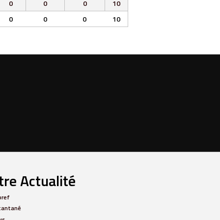
0
0
0
10
0
0
0
10
re Actualité
bref
tantané
ws