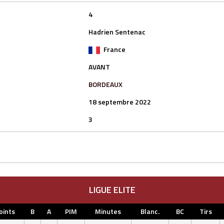
4
Hadrien Sentenac
France
AVANT
BORDEAUX
18 septembre 2022
3
LIGUE ELITE
oints
B
A
PIM
Minutes
Blanc.
BC
Tirs