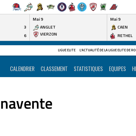
Mai 9
Mai 9
3
ANGLET
CAEN
VIERZON
6
RETHEL
LIGUE ELITE
L'ACTUALITÉ DE LA LIGUE ELITE DE 
CALENDRIER
CLASSEMENT
STATISTIQUES
EQUIPES
H
navente