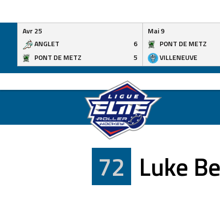
Avr 25
Mai 9
ANGLET
6
PONT DE METZ
PONT DE METZ
5
VILLENEUVE
Skip
to
content
72
Luke Be