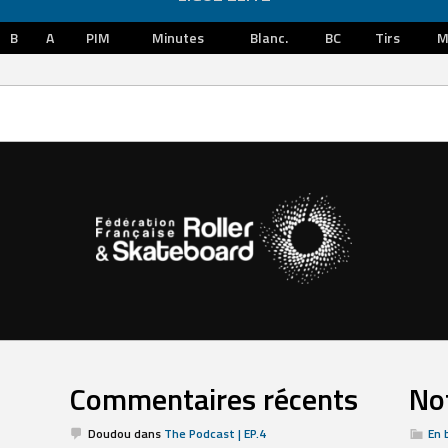
B
A
PIM
Minutes
Blanc.
BC
Tirs
M
Commentaires récents
Not
Doudou
dans
The Podcast | EP.4
En 