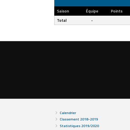
Saison
Équipe
Points
Total
-
Calendrier
Classement 2018-2019
Statistiques 2019/2020