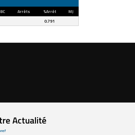
BC
Arrêts
%Arrêt
MJ
0.791
re Actualité
bref