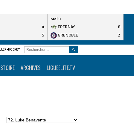
Mai 9
4
EPERNAY
8
5
GRENOBLE
2
RECHERCHER :
ROLLER-HOCKEY
ISTOIRE
ARCHIVES
LIGUEELITE.TV