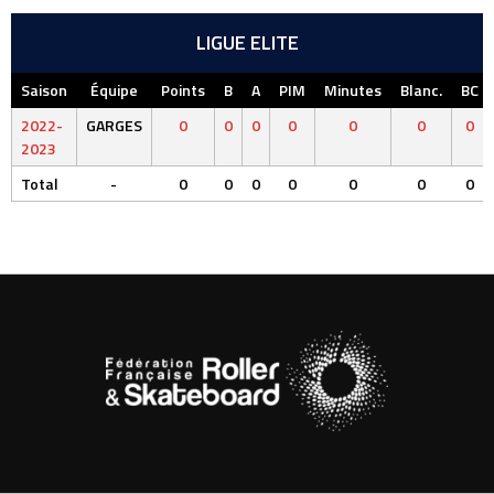
LIGUE ELITE
Saison
Équipe
Points
B
A
PIM
Minutes
Blanc.
BC
2022-
GARGES
0
0
0
0
0
0
0
2023
Total
-
0
0
0
0
0
0
0