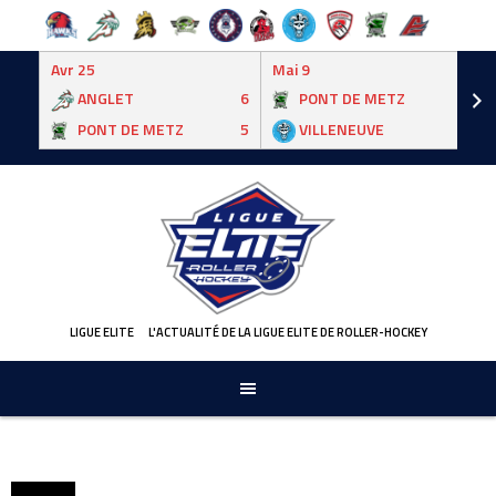
Avr 25
Mai 9
ANGLET
6
PONT DE METZ
3
PONT DE METZ
5
VILLENEUVE
6
Skip
to
content
LIGUE ELITE
L'ACTUALITÉ DE LA LIGUE ELITE DE ROLLER-HOCKEY