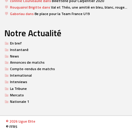
corinne Courveaulle
dans
Billetterie pour Carpentier 2020
Rouquairol Brigitte
dans
Val et Théo, une amitié en bleu, blanc, rouge…
Gaboriau
dans
8e place pour la Team France U19
Notre Actualité
En bref
Instantané
News
Annonces de matchs
Compte-rendus de matchs
International
Interviews
La Tribune
Mercato
Nationale 1
© 2026 Ligue Elite
© FFRS