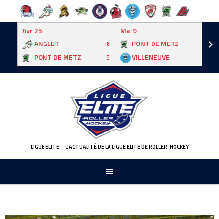
Avr 25
Mai 9
ANGLET
6
PONT DE METZ
3
PONT DE METZ
5
VILLENEUVE
6
Skip
to
content
LIGUE ELITE
L'ACTUALITÉ DE LA LIGUE ELITE DE ROLLER-HOCKEY