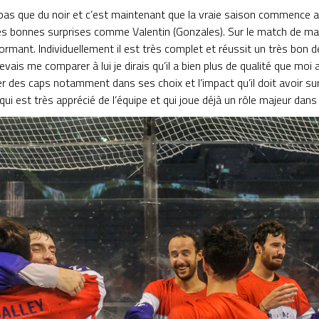
a pas que du noir et c’est maintenant que la vraie saison commence a
des bonnes surprises comme Valentin (Gonzales). Sur le match de ma b
ormant. Individuellement il est très complet et réussit un très bon d
 devais me comparer à lui je dirais qu’il a bien plus de qualité que 
er des caps notamment dans ses choix et l’impact qu’il doit avoir sur
qui est très apprécié de l’équipe et qui joue déjà un rôle majeur dan