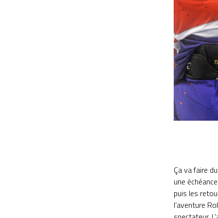
Ça va faire d
une échéance q
puis les retou
l’aventure Rol
spectateur. L’