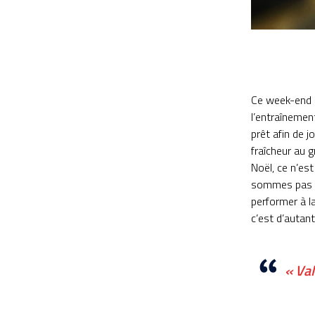
Ce week-end s
l’entraînemen
prêt afin de j
fraîcheur au g
Noël, ce n’es
sommes pas à 
performer à l
c’est d’autant
« Val