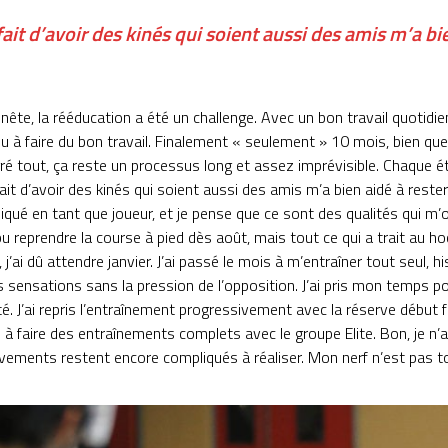
fait d’avoir des kinés qui soient aussi des amis m’a b
nête, la rééducation a été un challenge. Avec un bon travail quotidi
u à faire du bon travail. Finalement « seulement » 10 mois, bien q
gré tout, ça reste un processus long et assez imprévisible. Chaque ét
fait d’avoir des kinés qui soient aussi des amis m’a bien aidé à rester
iqué en tant que joueur, et je pense que ce sont des qualités qui m’o
 pu reprendre la course à pied dès août, mais tout ce qui a trait au 
, j’ai dû attendre janvier. J’ai passé le mois à m’entraîner tout seul,
sensations sans la pression de l’opposition. J’ai pris mon temps pour
té. J’ai repris l’entraînement progressivement avec la réserve début 
 à faire des entraînements complets avec le groupe Elite. Bon, je n’a
ements restent encore compliqués à réaliser. Mon nerf n’est pas tou