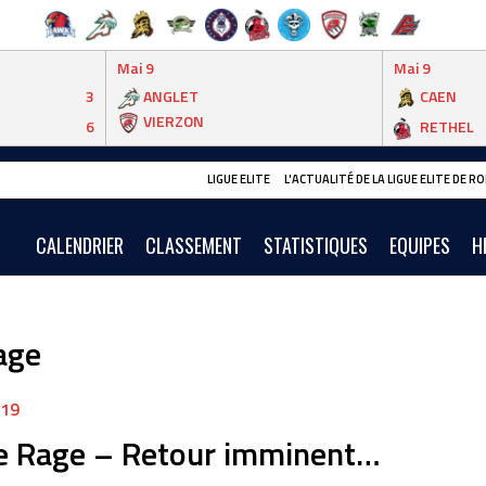
Mai 9
Mai 9
3
ANGLET
CAEN
VIERZON
6
RETHEL
LIGUE ELITE
L'ACTUALITÉ DE LA LIGUE ELITE DE 
CALENDRIER
CLASSEMENT
STATISTIQUES
EQUIPES
H
age
019
e Rage – Retour imminent…