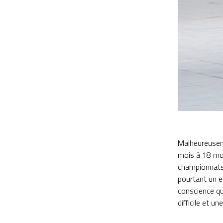
Malheureuseme
mois à 18 mois
championnats d
pourtant un e
conscience qu
difficile et u