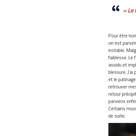
« Le 
Pour être hon
on est parven
instable. Mal
faiblesse. Le 
assidu et impl
blessure. J’ai
et le patinage
retrouver mes 
retour précipi
parviens enfin
Certains mouv
de suite.