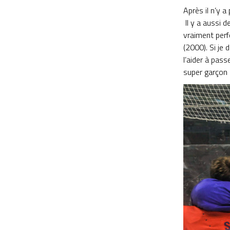
Après il n’y 
Il y a aussi 
vraiment perf
(2000). Si je
l’aider à pass
super garçon 