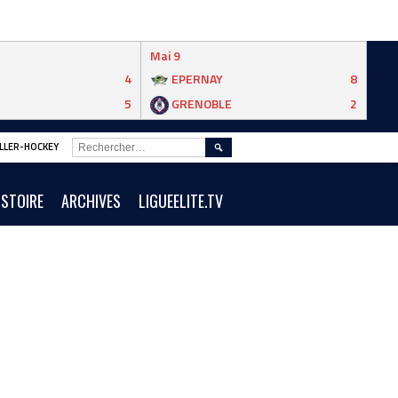
Mai 9
4
EPERNAY
8
5
GRENOBLE
2
RECHERCHER :
ROLLER-HOCKEY
ISTOIRE
ARCHIVES
LIGUEELITE.TV