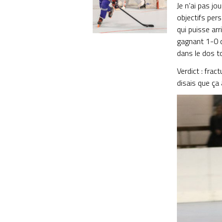
Je n’ai pas j
objectifs pers
qui puisse arr
gagnant 1-0 c
dans le dos t
Verdict : frac
disais que ça 