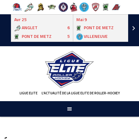
Avr 25
Mai 9
ANGLET
6
PONT DE METZ
3
PONT DE METZ
5
VILLENEUVE
6
Skip
to
content
LIGUE ELITE
L'ACTUALITÉ DE LA LIGUE ELITE DE ROLLER-HOCKEY