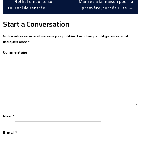
Post
←
Rethel emporte son
Maîtres à la maison pour la
tournoi de rentrée
première journée Elite
→
navigation
Start a Conversation
Votre adresse e-mail ne sera pas publiée.
Les champs obligatoires sont
indiqués avec
*
Commentaire
Nom
*
E-mail
*