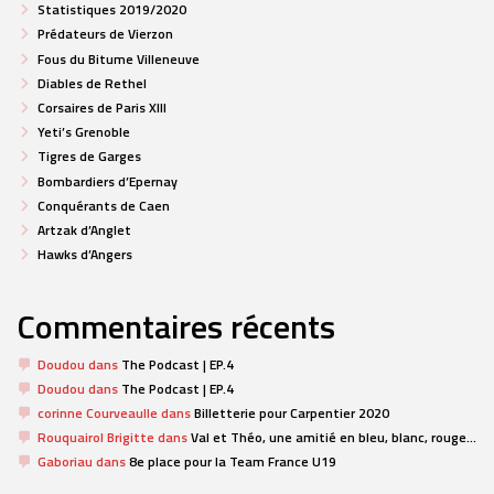
Statistiques 2019/2020
Prédateurs de Vierzon
Fous du Bitume Villeneuve
Diables de Rethel
Corsaires de Paris XIII
Yeti’s Grenoble
Tigres de Garges
Bombardiers d’Epernay
Conquérants de Caen
Artzak d’Anglet
Hawks d’Angers
Commentaires récents
Doudou
dans
The Podcast | EP.4
Doudou
dans
The Podcast | EP.4
corinne Courveaulle
dans
Billetterie pour Carpentier 2020
Rouquairol Brigitte
dans
Val et Théo, une amitié en bleu, blanc, rouge…
Gaboriau
dans
8e place pour la Team France U19