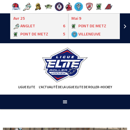
Avr 25
Mai 9
ANGLET
6
PONT DE METZ
3
PONT DE METZ
5
VILLENEUVE
6
Skip
to
content
LIGUE ELITE
L'ACTUALITÉ DE LA LIGUE ELITE DE ROLLER-HOCKEY