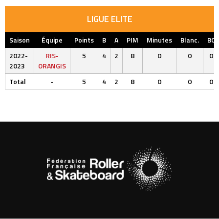
LIGUE ELITE
Saison
Équipe
Points
B
A
PIM
Minutes
Blanc.
BC
2022-
RIS-
5
4
2
8
0
0
0
2023
ORANGIS
Total
-
5
4
2
8
0
0
0