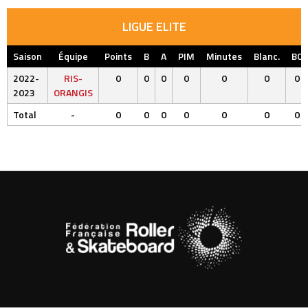
LIGUE ELITE
Saison
Équipe
Points
B
A
PIM
Minutes
Blanc.
BC
2022-
RIS-
0
0
0
0
0
0
0
2023
ORANGIS
Total
-
0
0
0
0
0
0
0