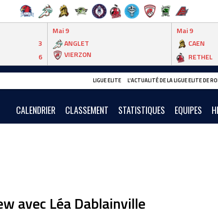
Mai 9
Mai 9
3
ANGLET
CAEN
VIERZON
6
RETHEL
LIGUE ELITE
L'ACTUALITÉ DE LA LIGUE ELITE DE 
CALENDRIER
CLASSEMENT
STATISTIQUES
EQUIPES
H
ew avec Léa Dablainville