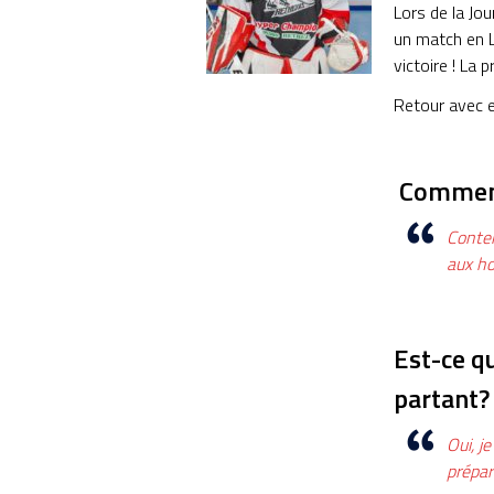
Lors de la Jou
un match en L
victoire ! La 
Retour avec e
Comment 
Conten
aux ho
Est-ce qu
partant?
Oui, j
prépar