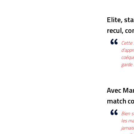
Elite, s
recul, c
Cette 
d’appr
coéqui
garde 
Avec Mar
match co
Bien s
les ma
jamais