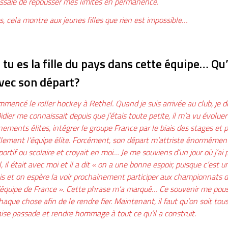
essaie de repousser mes limites en permanence.
s, cela montre aux jeunes filles que rien est impossible…
 tu es la fille du pays dans cette équipe… Qu’
avec son départ?
ommencé le roller hockey à Rethel. Quand je suis arrivée au club, je de
Didier me connaissait depuis que j’étais toute petite, il m’a vu évoluer
nements élites, intégrer le groupe France par le biais des stages et pou
ellement l’équipe élite. Forcément, son départ m’attriste énormément,
portif ou scolaire et croyait en moi… Je me souviens d’un jour où j’ai
, il était avec moi et il a dit « on a une bonne espoir, puisque c’est un
is et on espère la voir prochainement participer aux championnat
’équipe de France ». Cette phrase m’a marqué… Ce souvenir me pouss
haque chose afin de le rendre fier. Maintenant, il faut qu’on soit tou
se passade et rendre hommage à tout ce qu’il a construit.