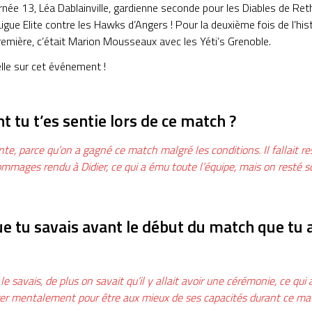
rnée 13, Léa Dablainville, gardienne seconde pour les Diables de Reth
igue Elite contre les Hawks d’Angers ! Pour la deuxième fois de l’his
première, c’était Marion Mousseaux avec les Yéti’s Grenoble.
lle sur cet événement !
tu t’es sentie lors de ce match ?
te, parce qu’on a gagné ce match malgré les conditions. Il fallait r
mmages rendu à Didier, ce qui a ému toute l’équipe, mais on resté s
e tu savais avant le début du match que tu al
e le savais, de plus on savait qu’il y allait avoir une cérémonie, ce qu
er mentalement pour être aux mieux de ses capacités durant ce ma