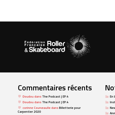
Commentaires récents
Not
Doudou
dans
The Podcast | EP.4
En 
Doudou
dans
The Podcast | EP.4
Ins
corinne Courveaulle
dans
Billetterie pour
Ne
Carpentier 2020
Ann