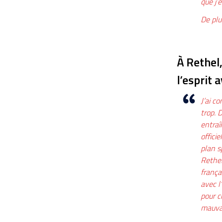
que j’
De plu
À Rethel,
l’esprit 
J’ai c
trop. 
entraî
offici
plan s
Rethel
frança
avec l
pour c
mauvai