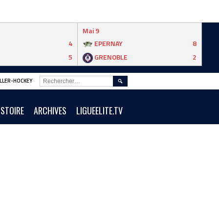
Mai 9
4
EPERNAY
8
5
GRENOBLE
2
RECHERCHER :
ROLLER-HOCKEY
ISTOIRE
ARCHIVES
LIGUEELITE.TV