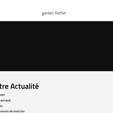
gardien
Rethel
re Actualité
bref
tantané
ws
onces de matchs