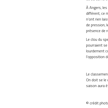
À Angers, les
différent, ce
n’ont rien lai
de pression, 
présence de r
Le clou du spe
pourraient se 
lourdement co
l’opposition 
Le classement
On doit se le 
saison aura é
© crédit phot