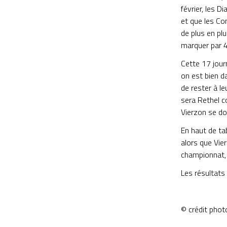
février, les D
et que les Co
de plus en pl
marquer par 4
Cette 17 jour
on est bien da
de rester à le
sera Rethel c
Vierzon se do
En haut de tab
alors que Vier
championnat, 
Les résultats
© crédit phot