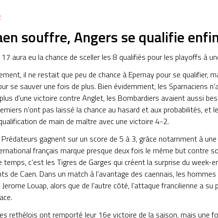
2
aen souffre, Angers se qualifie enfin
17 aura eu la chance de sceller les 8 qualifiés pour les playoffs à une
ent, il ne restait que peu de chance à Epernay pour se qualifier, ma
ur se sauver une fois de plus. Bien évidemment, les Sparnaciens n’a
 plus d’une victoire contre Anglet, les Bombardiers avaient aussi bes
erniers n’ont pas laissé la chance au hasard et aux probabilités, et 
qualification de main de maître avec une victoire 4-2.
s Prédateurs gagnent sur un score de 5 à 3, grâce notamment à une 
ternational français marque presque deux fois le même but contre
temps, c’est les Tigres de Garges qui créent la surprise du week-e
ts de Caen. Dans un match à l’avantage des caennais, les hommes 
re Jerome Louap, alors que de l’autre côté, l’attaque francilienne a s
cace.
les rethélois ont remporté leur 16e victoire de la saison, mais une fo