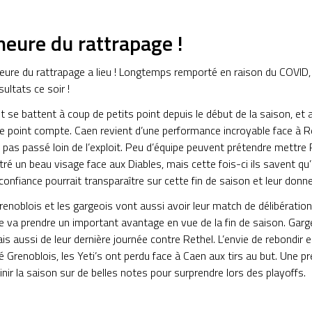
’heure du rattrapage !
heure du rattrapage a lieu ! Longtemps remporté en raison du COVID
sultats ce soir !
 se battent à coup de petits point depuis le début de la saison, et a
e point compte. Caen revient d’une performance incroyable face à Re
 pas passé loin de l’exploit. Peu d’équipe peuvent prétendre mettre
ré un beau visage face aux Diables, mais cette fois-ci ils savent qu’
confiance pourrait transparaître sur cette fin de saison et leur donn
grenoblois et les gargeois vont aussi avoir leur match de délibératio
une va prendre un important avantage en vue de la fin de saison. Gar
is aussi de leur dernière journée contre Rethel. L’envie de rebondir e
 Grenoblois, les Yeti’s ont perdu face à Caen aux tirs au but. Une pr
nir la saison sur de belles notes pour surprendre lors des playoffs.