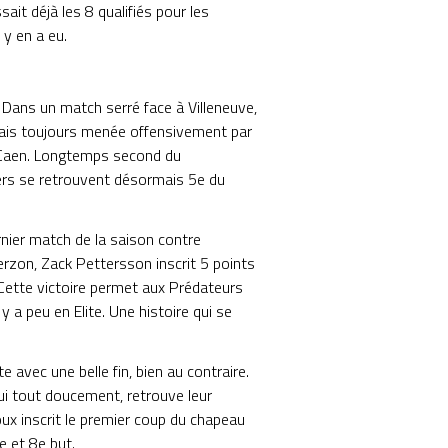
sait déjà les 8 qualifiés pour les
 y en a eu.
 Dans un match serré face à Villeneuve,
 mais toujours menée offensivement par
r Caen. Longtemps second du
niers se retrouvent désormais 5e du
rnier match de la saison contre
erzon, Zack Pettersson inscrit 5 points
. Cette victoire permet aux Prédateurs
 y a peu en Elite. Une histoire qui se
e avec une belle fin, bien au contraire.
qui tout doucement, retrouve leur
ux inscrit le premier coup du chapeau
e et 8e but.