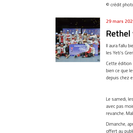
© crédit phot
29 mars 202
Rethel
Il aura fallu
les Yeti’s Gr
Cette édition 
bien ce que l
depuis chez e
Le samedi, le
avec pas moin
revanche. Mal
Dimanche, apr
offert au publ