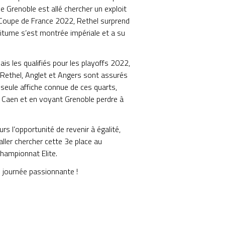
ue Grenoble est allé chercher un exploit
a Coupe de France 2022, Rethel surprend
Bitume s’est montrée impériale et a su
is les qualifiés pour les playoffs 2022,
ul Rethel, Anglet et Angers sont assurés
 seule affiche connue de ces quarts,
à Caen et en voyant Grenoble perdre à
rs l’opportunité de revenir à égalité,
aller chercher cette 3e place au
championnat Elite.
e journée passionnante !