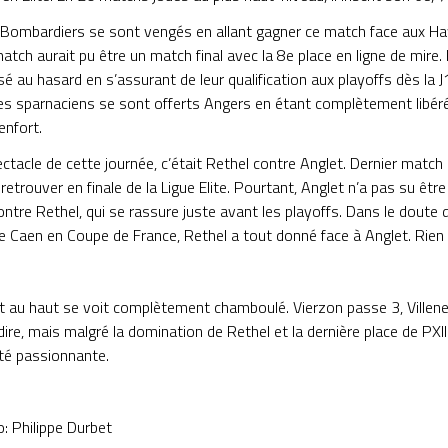
 Bombardiers se sont vengés en allant gagner ce match face aux H
 match aurait pu être un match final avec la 8e place en ligne de mir
ssé au hasard en s’assurant de leur qualification aux playoffs dès la J
les sparnaciens se sont offerts Angers en étant complètement libéré. 
enfort.
ctacle de cette journée, c’était Rethel contre Anglet. Dernier match 
retrouver en finale de la Ligue Elite. Pourtant, Anglet n’a pas su être
ntre Rethel, qui se rassure juste avant les playoffs. Dans le doute d
de Caen en Coupe de France, Rethel a tout donné face à Anglet. Rien 
 au haut se voit complètement chamboulé. Vierzon passe 3, Villene
dire, mais malgré la domination de Rethel et la dernière place de PXIII
té passionnante.
o: Philippe Durbet