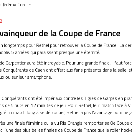
o Jérémy Cordier
2
 vainqueur de la Coupe de France
 bien longtemps pour Rethel pour retrouver la Coupe de France ! La d
enoble. 5 années qui paraissent presque une éternité.
de Carpentier aura été incroyable. Pour une grande finale, il faut fo
es Conquérants de Caen ont offert aux fans présents dans la salle, e
ux ou sur leur smartphone.
s Conquérants ont été impériaux contre les Tigres de Garges en plia
s de 5 buts en 12 minutes de jeu. Pour Rethel, leur match face à Vil
gré un match long à se débloquer, Rethel a pris l’avantage pour ne ja
ès une finale féminine qui a vu Ris Orangis remporter sa 8e Coupe 
ic, l’une des plus belles finales de Coupe de France que le roller hocke