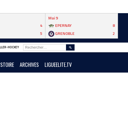
Mai 9
4
EPERNAY
8
5
GRENOBLE
2
RECHERCHER :
ROLLER-HOCKEY
ISTOIRE
ARCHIVES
LIGUEELITE.TV