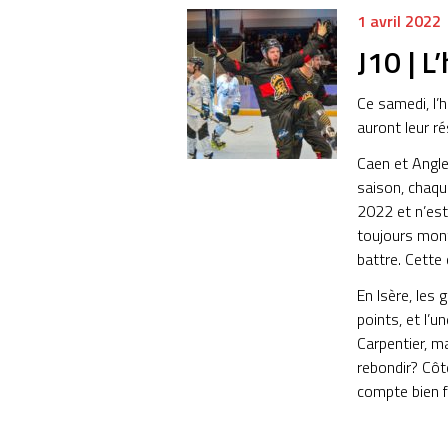
1 avril 2022
J10 | L
Ce samedi, l’
auront leur ré
Caen et Anglet
saison, chaqu
2022 et n’est
toujours mont
battre. Cette 
En Isère, les 
points, et l’
Carpentier, ma
rebondir? Côté
compte bien fi