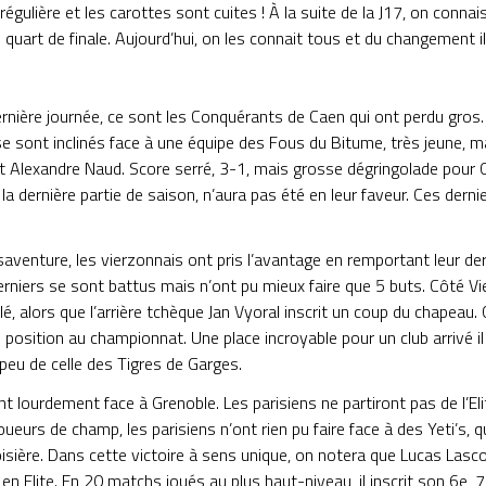
régulière et les carottes sont cuites ! À la suite de la J17, on connais
 quart de finale. Aujourd’hui, on les connait tous et du changement il
rnière journée, ce sont les Conquérants de Caen qui ont perdu gros.
se sont inclinés face à une équipe des Fous du Bitume, très jeune,
 et Alexandre Naud. Score serré, 3-1, mais grosse dégringolade pou
la dernière partie de saison, n’aura pas été en leur faveur. Ces der
aventure, les vierzonnais ont pris l’avantage en remportant leur de
rniers se sont battus mais n’ont pu mieux faire que 5 buts. Côté Vi
lé, alors que l’arrière tchèque Jan Vyoral inscrit un coup du chapeau
3e position au championnat. Une place incroyable pour un club arrivé il
peu de celle des Tigres de Garges.
ent lourdement face à Grenoble. Les parisiens ne partiront pas de l’Elit
ueurs de champ, les parisiens n’ont rien pu faire face à des Yeti’s, 
isière. Dans cette victoire à sens unique, on notera que Lucas Lasco
 en Elite. En 20 matchs joués au plus haut-niveau, il inscrit son 6e, 7