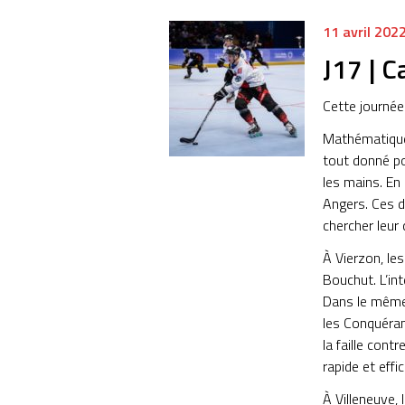
11 avril 202
J17 | C
Cette journée 
Mathématiquem
tout donné po
les mains. En
Angers. Ces d
chercher leur 
À Vierzon, le
Bouchut. L’in
Dans le même 
les Conquéran
la faille cont
rapide et effi
À Villeneuve, 