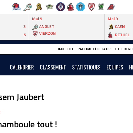
Mai 9
Mai 9
3
ANGLET
CAEN
VIERZON
6
RETHEL
LIGUE ELITE
L'ACTUALITÉ DE LA LIGUE ELITE DE 
CALENDRIER
CLASSEMENT
STATISTIQUES
EQUIPES
H
sem Jaubert
2
hamboule tout !