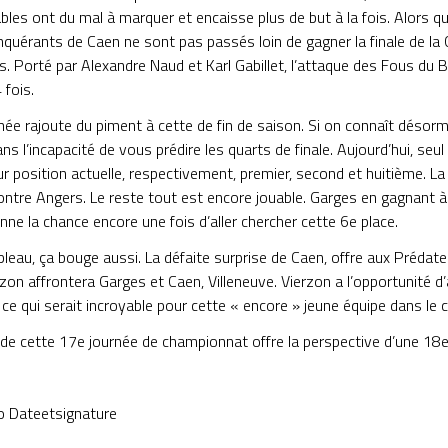
iables ont du mal à marquer et encaisse plus de but à la fois. Alors q
nquérants de Caen ne sont pas passés loin de gagner la finale de l
us. Porté par Alexandre Naud et Karl Gabillet, l’attaque des Fous du 
 fois.
née rajoute du piment à cette de fin de saison. Si on connaît désorma
ns l’incapacité de vous prédire les quarts de finale. Aujourd’hui, se
ur position actuelle, respectivement, premier, second et huitième. La
ontre Angers. Le reste tout est encore jouable. Garges en gagnant 
nne la chance encore une fois d’aller chercher cette 6e place.
leau, ça bouge aussi. La défaite surprise de Caen, offre aux Prédateu
zon affrontera Garges et Caen, Villeneuve. Vierzon a l’opportunité d’
ce qui serait incroyable pour cette « encore » jeune équipe dans le 
 de cette 17e journée de championnat offre la perspective d’une 18
o Dateetsignature