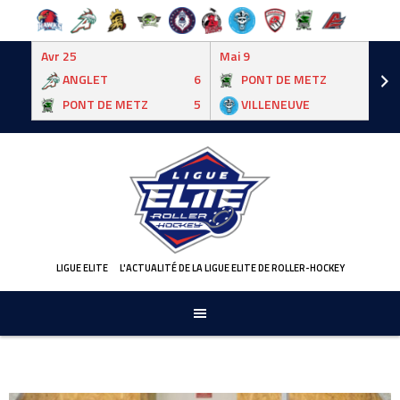
Avr 25
Mai 9
ANGLET
6
PONT DE METZ
3
PONT DE METZ
5
VILLENEUVE
6
Skip
to
content
LIGUE ELITE
L'ACTUALITÉ DE LA LIGUE ELITE DE ROLLER-HOCKEY