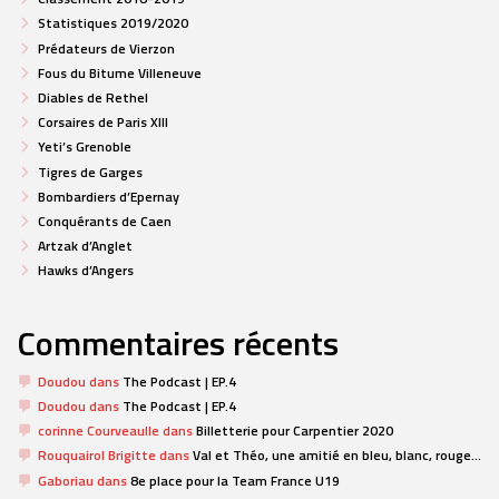
Statistiques 2019/2020
Prédateurs de Vierzon
Fous du Bitume Villeneuve
Diables de Rethel
Corsaires de Paris XIII
Yeti’s Grenoble
Tigres de Garges
Bombardiers d’Epernay
Conquérants de Caen
Artzak d’Anglet
Hawks d’Angers
Commentaires récents
Doudou
dans
The Podcast | EP.4
Doudou
dans
The Podcast | EP.4
corinne Courveaulle
dans
Billetterie pour Carpentier 2020
Rouquairol Brigitte
dans
Val et Théo, une amitié en bleu, blanc, rouge…
Gaboriau
dans
8e place pour la Team France U19