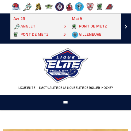
Avr 25
Mai 9
ANGLET
6
PONT DE METZ
3
PONT DE METZ
5
VILLENEUVE
6
Skip
to
content
LIGUE ELITE
L'ACTUALITÉ DE LA LIGUE ELITE DE ROLLER-HOCKEY