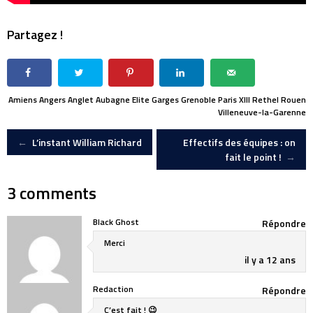
Partagez !
Amiens
Angers
Anglet
Aubagne
Elite
Garges
Grenoble
Paris XIII
Rethel
Rouen
Villeneuve-la-Garenne
Post
←
L’instant William Richard
Effectifs des équipes : on
fait le point !
→
navigation
3 comments
Black Ghost
Répondre
Merci
il y a 12 ans
Redaction
Répondre
C’est fait ! 😉