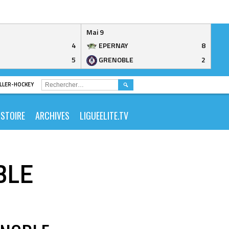
Mai 9
4
EPERNAY
8
5
GRENOBLE
2
RECHERCHER :
ROLLER-HOCKEY
ISTOIRE
ARCHIVES
LIGUEELITE.TV
BLE