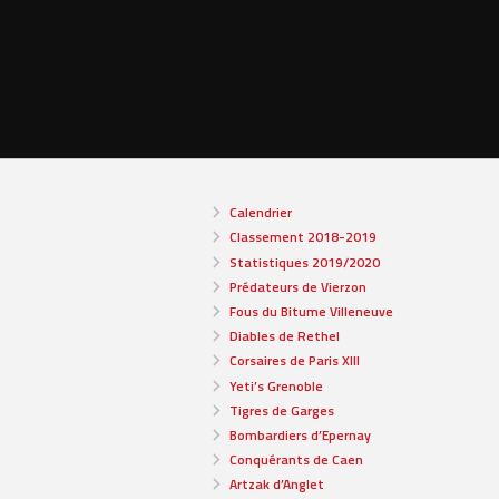
Calendrier
Classement 2018-2019
Statistiques 2019/2020
Prédateurs de Vierzon
Fous du Bitume Villeneuve
Diables de Rethel
Corsaires de Paris XIII
Yeti’s Grenoble
Tigres de Garges
Bombardiers d’Epernay
Conquérants de Caen
Artzak d’Anglet