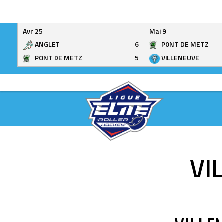
Avr 25
Mai 9
ANGLET
6
PONT DE METZ
PONT DE METZ
5
VILLENEUVE
Skip
to
content
VI