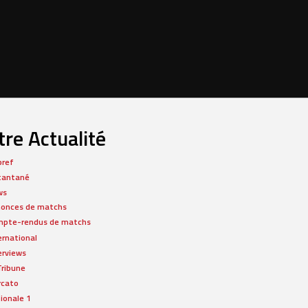
re Actualité
bref
tantané
ws
onces de matchs
pte-rendus de matchs
ernational
erviews
Tribune
rcato
ionale 1