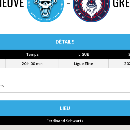
NEUVE
-
GRE
DÉTAILS
Temps
LIGUE
20 h 00 min
Ligue Elite
20
es
LIEU
Ferdinand Schwartz