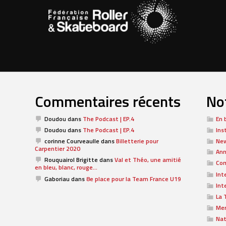
Commentaires récents
Not
Doudou
dans
The Podcast | EP.4
En 
Doudou
dans
The Podcast | EP.4
Ins
corinne Courveaulle
dans
Billetterie pour
Ne
Carpentier 2020
Ann
Rouquairol Brigitte
dans
Val et Théo, une amitié
Com
en bleu, blanc, rouge…
Int
Gaboriau
dans
8e place pour la Team France U19
Int
La 
Me
Nat