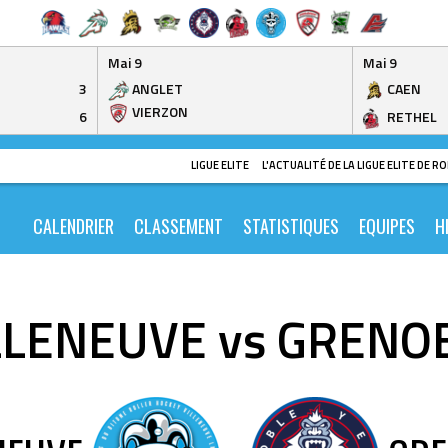
Mai 9
Mai 9
3
ANGLET
CAEN
VIERZON
6
RETHEL
LIGUE ELITE
L'ACTUALITÉ DE LA LIGUE ELITE DE 
CALENDRIER
CLASSEMENT
STATISTIQUES
EQUIPES
H
LLENEUVE vs GRENO