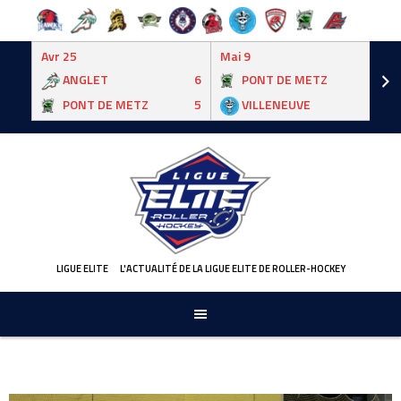
Avr 25
Mai 9
ANGLET
6
PONT DE METZ
3
PONT DE METZ
5
VILLENEUVE
6
Skip
to
content
LIGUE ELITE
L'ACTUALITÉ DE LA LIGUE ELITE DE ROLLER-HOCKEY