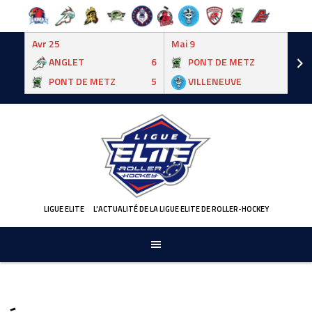
Avr 25
Mai 9
ANGLET
6
PONT DE METZ
3
PONT DE METZ
5
VILLENEUVE
6
Skip
to
content
LIGUE ELITE
L'ACTUALITÉ DE LA LIGUE ELITE DE ROLLER-HOCKEY