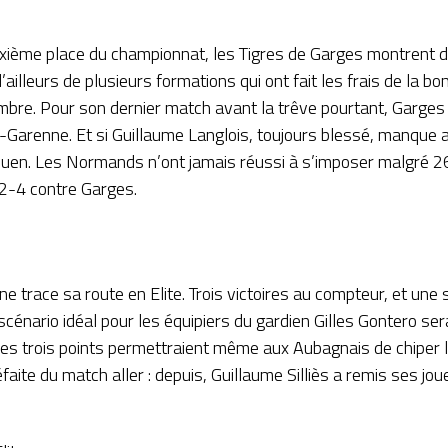
uxième place du championnat, les Tigres de Garges montrent de
’ailleurs de plusieurs formations qui ont fait les frais de la b
mbre. Pour son dernier match avant la trêve pourtant, Garges
Garenne. Et si Guillaume Langlois, toujours blessé, manque au 
uen. Les Normands n’ont jamais réussi à s’imposer malgré 2
s 2-4 contre Garges.
e trace sa route en Elite. Trois victoires au compteur, et un
 scénario idéal pour les équipiers du gardien Gilles Gontero ser
. Les trois points permettraient même aux Aubagnais de chiper 
faite du match aller : depuis, Guillaume Silliès a remis ses jo