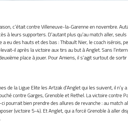
maison, c’était contre Villeneuve-la-Garenne en novembre. Auta
ès à leurs supporters. D’autant plus qu’au match aller, seuls
 a eu des hauts et des bas : Thibault Nier, le coach isérois,
elevait-il
après la victoire aux tirs au but à Anglet
. Sans l’inte
 deuxième place à jouer. Pour Amiens, il s’agit surtout de sorti
 de la Ligue Elite les Artzak d’Anglet qui les suivent, il n’y
ébuché contre Garges, Grenoble et Rethel. La victoire contre Par
ci pourrait bien prendre des allures de revanche : au match a
oser (victoire 5-4). Et Anglet, qui a forcé Grenoble à aller disp
.