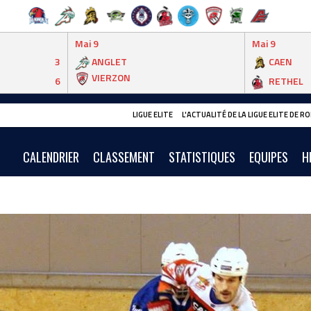
Mai 9
Mai 9
3
ANGLET
CAEN
VIERZON
6
RETHEL
LIGUE ELITE
L'ACTUALITÉ DE LA LIGUE ELITE DE 
CALENDRIER
CLASSEMENT
STATISTIQUES
EQUIPES
H