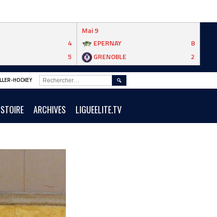
Mai 9
4
EPERNAY
8
5
GRENOBLE
2
RECHERCHER :
ROLLER-HOCKEY
ISTOIRE
ARCHIVES
LIGUEELITE.TV