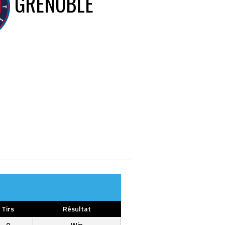
GRENOBLE
Tirs
Résultat
0
Win