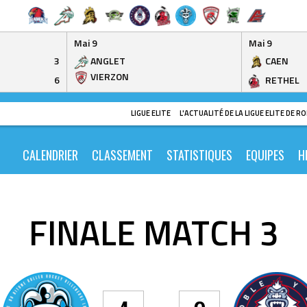
Mai 9
Mai 9
3
ANGLET
CAEN
VIERZON
6
RETHEL
LIGUE ELITE
L'ACTUALITÉ DE LA LIGUE ELITE DE 
CALENDRIER
CLASSEMENT
STATISTIQUES
EQUIPES
H
FINALE MATCH 3