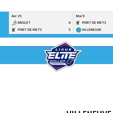
Avr 25
Mai 9
ANGLET
6
PONT DE METZ
PONT DE METZ
5
VILLENEUVE
Skip
to
content