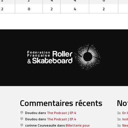
2
0
2
4
2
Commentaires récents
Not
Doudou
dans
The Podcast | EP.4
En 
Doudou
dans
The Podcast | EP.4
Ins
corinne Courveaulle
dans
Billetterie pour
Ne