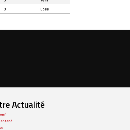
0
Loss
re Actualité
bref
tantané
ws