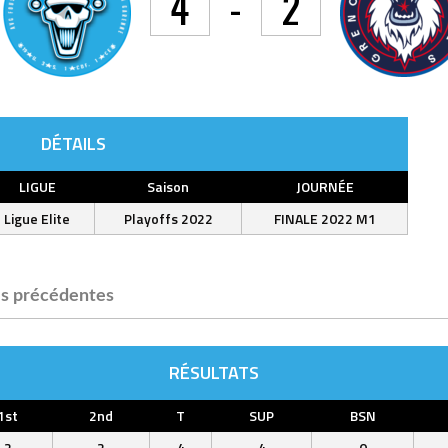
4
-
2
DÉTAILS
LIGUE
Saison
JOURNÉE
Ligue Elite
Playoffs 2022
FINALE 2022 M1
s précédentes
RÉSULTATS
1st
2nd
T
SUP
BSN
2
2
4
4
0