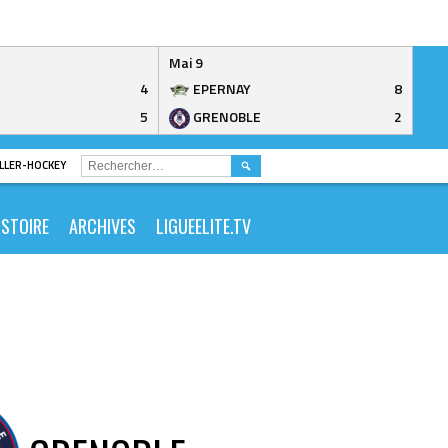
Mai 9
4
EPERNAY
8
5
GRENOBLE
2
RECHERCHER :
ROLLER-HOCKEY
ISTOIRE
ARCHIVES
LIGUEELITE.TV