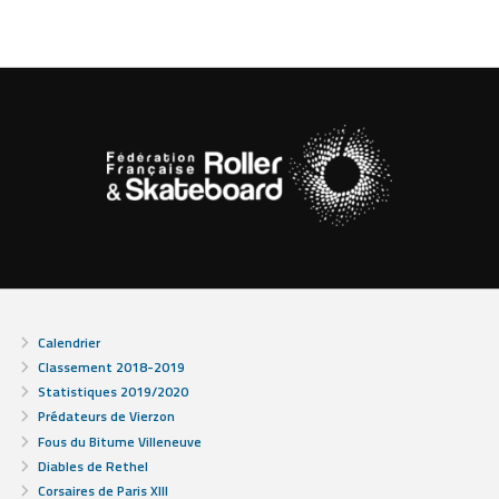
Calendrier
Classement 2018-2019
Statistiques 2019/2020
Prédateurs de Vierzon
Fous du Bitume Villeneuve
Diables de Rethel
Corsaires de Paris XIII