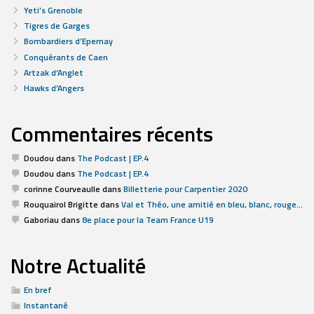
Yeti’s Grenoble
Tigres de Garges
Bombardiers d’Epernay
Conquérants de Caen
Artzak d’Anglet
Hawks d’Angers
Commentaires récents
Doudou
dans
The Podcast | EP.4
Doudou
dans
The Podcast | EP.4
corinne Courveaulle
dans
Billetterie pour Carpentier 2020
Rouquairol Brigitte
dans
Val et Théo, une amitié en bleu, blanc, rouge…
Gaboriau
dans
8e place pour la Team France U19
Notre Actualité
En bref
Instantané