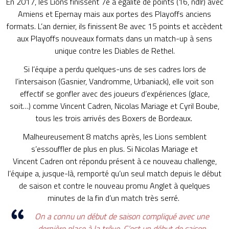
En 2017, les
Lions
finissent 7e à égalité de points
(16,
ndlr
)
avec
Amiens et Epernay mais aux portes des Playoffs anciens
formats.
L’an dernier, ils finissent 8e avec 15 points et accèdent
aux Playoffs nouveaux formats dans un match-up à sens
unique contre les Diables de
Rethel
.
Si l’équipe a perdu quelques-uns de ses cadres lors de
l’intersaison
(Gasnier,
Vandromme
,
Urbaniack
)
, elle voit son
effectif se gonfler avec des joueurs d’expériences
(glace,
soit…)
comme Vincent
Cadren
, Nicolas Mariage et Cyril
Boube
,
tous les trois arrivés des Boxers de Bordeaux.
Malheureusement 8 matchs après, les Lions semblent
s’essouffler de plus en plus.
Si Nicolas Mariage et
Vincent
Cadren
ont répondu présent à ce nouveau challenge,
l’équipe a, jusque-là, remporté qu’un seul match depuis le début
de saison et contre le nouveau promu Anglet à quelques
minutes de la fin d’un match très serré.
On a connu un début de saison compliqué avec une
dernière place à la trêve.
C’est un début de saison