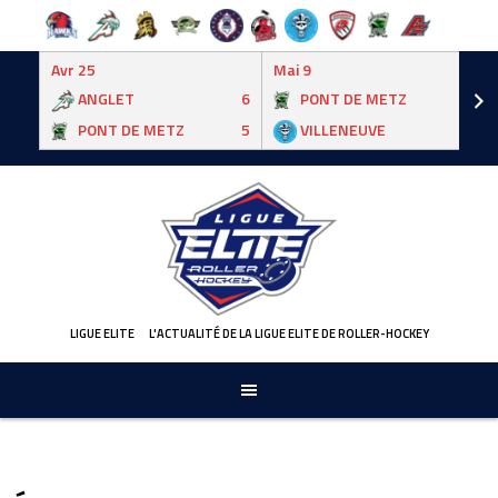
Avr 25
Mai 9
ANGLET
6
PONT DE METZ
3
PONT DE METZ
5
VILLENEUVE
6
Skip
to
content
LIGUE ELITE
L'ACTUALITÉ DE LA LIGUE ELITE DE ROLLER-HOCKEY