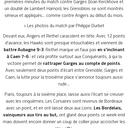
premières minutes du match contre Garges (Joan Kerckhove et
un doublé de Lambert Hamon), les Grenoblois se sont montrés
sérieux et appliqués… comme
contre Angers au début du mois
.
> Les
photos du match par Philippe Durbet
Devant eux, Angers et Rethel caracolent en tête. Avec 12 points
d’avance, les Hawks sont presque intouchables et viennent de
battre Aubagne 9-3
. Rethel marque un faux pas
en s’inclinant
à Caen 7-6
: et cela profite surtout aux Conquérants, à qui la
victoire permet de
rattraper Garges au compte de points
.
Avec seulement deux points d’écart entre Grenoble, Garges et
Caen, la lutte pour la troisième place s’annonce toujours aussi
rude…
Paris, toujours à la sixième place, laisse aussi l’écart se creuser
avec les cinquièmes. Les Corsaires sont revenus de Bordeaux
avec un point, et en ont laissé deux aux Lions.
Les Bordelais,
vainqueurs aux tirs au but,
ont glané deux points ce week-end
mais doivent encore donner un coup de collier pour accrocher les