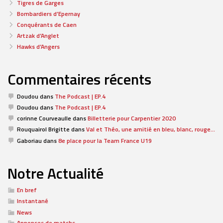
Tigres de Garges
Bombardiers d’Epernay
Conquérants de Caen
Artzak d’Anglet
Hawks d’Angers
Commentaires récents
Doudou
dans
The Podcast | EP.4
Doudou
dans
The Podcast | EP.4
corinne Courveaulle
dans
Billetterie pour Carpentier 2020
Rouquairol Brigitte
dans
Val et Théo, une amitié en bleu, blanc, rouge…
Gaboriau
dans
8e place pour la Team France U19
Notre Actualité
En bref
Instantané
News
Annonces de matchs