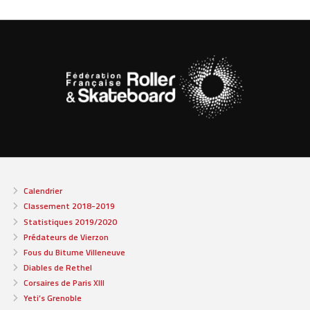
Calendrier
Classement 2018-2019
Statistiques 2019/2020
Prédateurs de Vierzon
Fous du Bitume Villeneuve
Diables de Rethel
Corsaires de Paris XIII
Yeti’s Grenoble